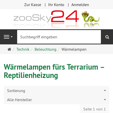
Zur Kasse
Ihr Konto
Anmelden
S
Navigation
Startseite
Technik
Beleuchtung
Wärmelampen
Wärmelampen fürs Terrarium –
Reptilienheizung
Sortierung
Alle Hersteller
Seite 1 von 1