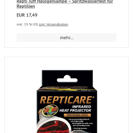
Repti Tuff Halogenlampe – Spritzwasserfest für
Reptilien
EUR 17,49
inkl. 19 % USt
zzgl. Versandkosten
mehr...