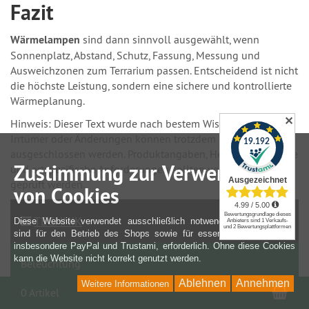
Fazit
Wärmelampen
sind dann sinnvoll ausgewählt, wenn
Sonnenplatz, Abstand, Schutz, Fassung, Messung und
Ausweichzonen zum Terrarium passen. Entscheidend ist nicht
die höchste Leistung, sondern eine sichere und kontrollierte
Wärmeplanung.
✕
Hinweis: Dieser Text wurde nach bestem Wissen erstellt.
Irrtümer oder Änderungen können trotzdem nicht
ausgeschlossen werden. Produktangaben, Herstellerhinweise
Zustimmung zur Verwendung
und artspezifische Anforderungen sollten vor der Nutzung
geprüft werden.
von Cookies
TECHNIK
Diese Website verwendet ausschließlich notwendige Cookies. Sie
sind für den Betrieb des Shops sowie für essenzielle Funktionen,
insbesondere PayPal und Trustami, erforderlich. Ohne diese Cookies
kann die Website nicht korrekt genutzt werden.
Beleuchtung
Ablehnen
Annehmen
Weitere Informationen
War
0 Artikel
UV Lampen