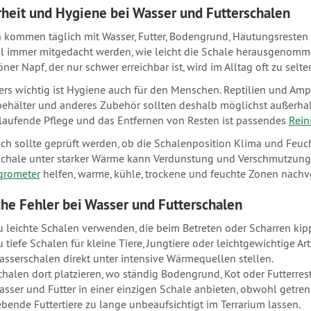
rheit und Hygiene bei Wasser und Futterschalen
 kommen täglich mit Wasser, Futter, Bodengrund, Häutungsresten o
 immer mitgedacht werden, wie leicht die Schale herausgenommen
ner Napf, der nur schwer erreichbar ist, wird im Alltag oft zu selte
rs wichtig ist Hygiene auch für den Menschen. Reptilien und Am
ehälter und anderes Zubehör sollten deshalb möglichst außerhal
 laufende Pflege und das Entfernen von Resten ist passendes
Rein
ich sollte geprüft werden, ob die Schalenposition Klima und Feuc
chale unter starker Wärme kann Verdunstung und Verschmutzung
grometer
helfen, warme, kühle, trockene und feuchte Zonen nachvo
che Fehler bei Wasser und Futterschalen
u leichte Schalen verwenden, die beim Betreten oder Scharren kip
 tiefe Schalen für kleine Tiere, Jungtiere oder leichtgewichtige Ar
asserschalen direkt unter intensive Wärmequellen stellen.
chalen dort platzieren, wo ständig Bodengrund, Kot oder Futterres
asser und Futter in einer einzigen Schale anbieten, obwohl getren
ebende Futtertiere zu lange unbeaufsichtigt im Terrarium lassen.