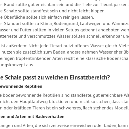
r Rand sollte gut erreichbar sein und die Tiefe zur Tierart passen.
e Schale sollte standfest sein und nicht leicht kippen.
e Oberfläche sollte sich einfach reinigen lassen.
er Standort sollte zu Klima, Bodengrund, Laufwegen und Wärmez
asser und Futter sollten in vielen Setups getrennt angeboten wer
utterreste und verschmutztes Wasser sollten schnell erkennbar und 
ist außerdem: Nicht jede Tierart nutzt offenes Wasser gleich. Viele
nutzen sie zusätzlich zum Baden, andere nehmen Wasser eher übe
i einigen tropfentrinkenden Arten reicht eine klassische Bodenscha
ungskonzept aus.
e Schale passt zu welchem Einsatzbereich?
ewohnende Reptilien
le bodenbewohnende Reptilien sind standfeste, gut erreichbare Was
 nicht den Hauptlaufweg blockieren und nicht so stehen, dass stä
 oder kräftigen Tieren ist ein schwereres, flach stehendes Modell o
en und Arten mit Badeverhalten
langen und Arten, die sich zeitweise einweichen oder baden, kann 