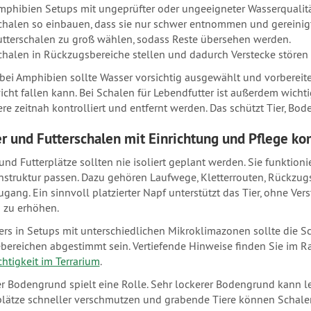
mphibien Setups mit ungeprüfter oder ungeeigneter Wasserqualitä
chalen so einbauen, dass sie nur schwer entnommen und gereini
utterschalen zu groß wählen, sodass Reste übersehen werden.
chalen in Rückzugsbereiche stellen und dadurch Verstecke stören 
bei Amphibien sollte Wasser vorsichtig ausgewählt und vorbereitet
icht fallen kann. Bei Schalen für Lebendfutter ist außerdem wichti
iere zeitnah kontrolliert und entfernt werden. Das schützt Tier, 
r und Futterschalen mit Einrichtung und Pflege ko
und Futterplätze sollten nie isoliert geplant werden. Sie funktion
enstruktur passen. Dazu gehören Laufwege, Kletterrouten, Rückzug
ugang. Ein sinnvoll platzierter Napf unterstützt das Tier, ohne V
 zu erhöhen.
rs in Setups mit unterschiedlichen Mikroklimazonen sollte die 
bereichen abgestimmt sein. Vertiefende Hinweise finden Sie im R
chtigkeit im Terrarium
.
r Bodengrund spielt eine Rolle. Sehr lockerer Bodengrund kann le
lätze schneller verschmutzen und grabende Tiere können Schalen