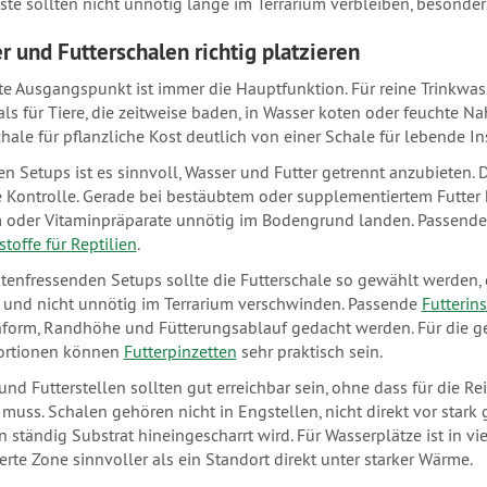
este sollten nicht unnötig lange im Terrarium verbleiben, besonder
r und Futterschalen richtig platzieren
te Ausgangspunkt ist immer die Hauptfunktion. Für reine Trinkwas
als für Tiere, die zeitweise baden, in Wasser koten oder feuchte N
chale für pflanzliche Kost deutlich von einer Schale für lebende In
len Setups ist es sinnvoll, Wasser und Futter getrennt anzubieten. 
e Kontrolle. Gerade bei bestäubtem oder supplementiertem Futter 
 oder Vitaminpräparate unnötig im Bodengrund landen. Passende
toffe für Reptilien
.
ktenfressenden Setups sollte die Futterschale so gewählt werden, 
und nicht unnötig im Terrarium verschwinden. Passende
Futterin
form, Randhöhe und Fütterungsablauf gedacht werden. Für die gez
ortionen können
Futterpinzetten
sehr praktisch sein.
und Futterstellen sollten gut erreichbar sein, ohne dass für die 
muss. Schalen gehören nicht in Engstellen, nicht direkt vor stark 
n ständig Substrat hineingescharrt wird. Für Wasserplätze ist in v
erte Zone sinnvoller als ein Standort direkt unter starker Wärme.