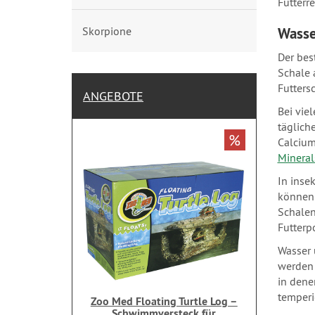
Futterr
Skorpione
Wasse
Der bes
Schale 
Futters
ANGEBOTE
Bei vie
täglich
%
Calcium
Minerals
In inse
können 
Schalen
Futterp
Wasser 
werden 
in dene
temperi
Zoo Med Floating Turtle Log –
Schwimmversteck für