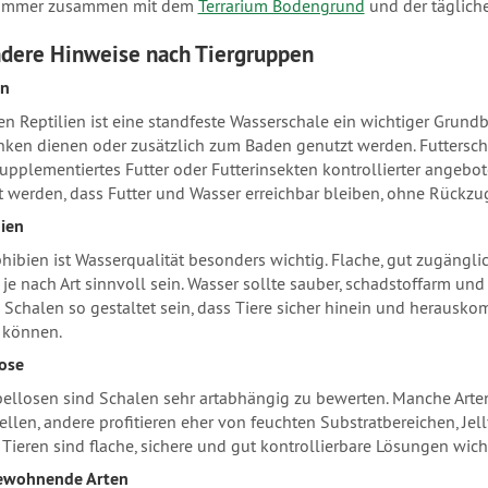
 immer zusammen mit dem
Terrarium Bodengrund
und der täglich
dere Hinweise nach Tiergruppen
en
len Reptilien ist eine standfeste Wasserschale ein wichtiger Grundb
nken dienen oder zusätzlich zum Baden genutzt werden. Futterscha
 supplementiertes Futter oder Futterinsekten kontrollierter angebot
 werden, dass Futter und Wasser erreichbar bleiben, ohne Rückzu
ien
hibien ist Wasserqualität besonders wichtig. Flache, gut zugängl
e nach Art sinnvoll sein. Wasser sollte sauber, schadstoffarm und z
Schalen so gestaltet sein, dass Tiere sicher hinein und herausko
 können.
ose
bellosen sind Schalen sehr artabhängig zu bewerten. Manche Arte
tellen, andere profitieren eher von feuchten Substratbereichen, Je
 Tieren sind flache, sichere und gut kontrollierbare Lösungen wich
wohnende Arten