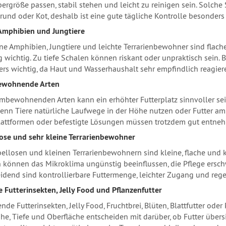
pergröße passen, stabil stehen und leicht zu reinigen sein. Solch
und oder Kot, deshalb ist eine gute tägliche Kontrolle besonders 
Amphibien und Jungtiere
ine Amphibien, Jungtiere und leichte Terrarienbewohner sind flac
g wichtig. Zu tiefe Schalen können riskant oder unpraktisch sein.
rs wichtig, da Haut und Wasserhaushalt sehr empfindlich reagier
wohnende Arten
mbewohnenden Arten kann ein erhöhter Futterplatz sinnvoller sein
enn Tiere natürliche Laufwege in der Höhe nutzen oder Futter a
lattformen oder befestigte Lösungen müssen trotzdem gut entnehm
ose und sehr kleine Terrarienbewohner
bellosen und kleinen Terrarienbewohnern sind kleine, flache und k
 können das Mikroklima ungünstig beeinflussen, die Pflege erschw
idend sind kontrollierbare Futtermenge, leichter Zugang und reg
 Futterinsekten, Jelly Food und Pflanzenfutter
nde Futterinsekten, Jelly Food, Fruchtbrei, Blüten, Blattfutter oder
e, Tiefe und Oberfläche entscheiden mit darüber, ob Futter übers