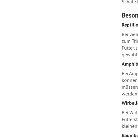
Schale
Beson
Reptili
Bei vie
zum Tri
Futter,
gewählt
Amphib
Bei Amp
können j
müssen 
werden
Wirbell
Bei Wir
Futters
kleinen
Baumbe