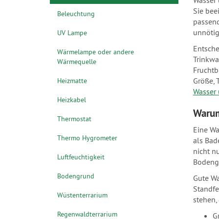
Wasser 
Sie bee
Beleuchtung
passend
unnötig
UV Lampe
Entsche
Wärmelampe oder andere
Trinkwa
Wärmequelle
Fruchtb
Größe, 
Heizmatte
Wasser 
Heizkabel
Warum
Thermostat
Eine Was
Thermo Hygrometer
als Bad
nicht nu
Luftfeuchtigkeit
Bodengr
Bodengrund
Gute Wa
Standfe
Wüstenterrarium
stehen,
Regenwaldterrarium
G