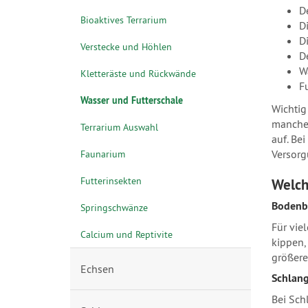
De
Bioaktives Terrarium
Di
Di
Verstecke und Höhlen
D
W
Kletteräste und Rückwände
F
Wasser und Futterschale
Wichtig 
manche 
Terrarium Auswahl
auf. Be
Versorg
Faunarium
Futterinsekten
Welch
Bodenb
Springschwänze
Für vie
Calcium und Reptivite
kippen,
größeren
Echsen
Schlang
Bei Sch