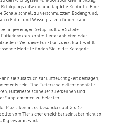
 zu den wichtigsten Funktionspunkten im Alltag.
t, Reinigungsaufwand und tägliche Kontrolle. Eine
ete Schale schnell zu verschmutztem Bodengrund,
aren Futter und Wasserplätzen führen kann.
abe im jeweiligen Setup. Soll die Schale
 Futterinsekten kontrollierter anbieten oder
tstellen? Wer diese Funktion zuerst klärt, wählt
 Passende Modelle finden Sie in der Kategorie
kann sie zusätzlich zur Luftfeuchtigkeit beitragen,
ements sein. Eine Futterschale dient ebenfalls
ieren, Futterreste schneller zu erkennen und
der Supplementen zu belasten.
der Praxis kommt es besonders auf Größe,
ollte vom Tier sicher erreichbar sein, aber nicht so
äßig erwärmt wird.