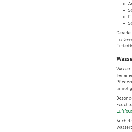
A
S
F
S
Gerade 
ins Gew
Futtert
Wasse
Wasser 
Terrari
Pflegez
unnötig
Besonde
Feuchte
Luftfeu
Auch de
Wasserp