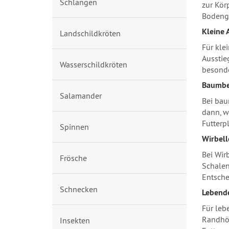
Schlangen
zur Kör
Bodengr
Kleine 
Landschildkröten
Für kle
Ausstie
Wasserschildkröten
besonde
Baumbe
Salamander
Bei bau
dann, w
Futterp
Spinnen
Wirbell
Bei Wir
Frösche
Schalen
Entsche
Schnecken
Lebende
Für lebe
Randhöh
Insekten