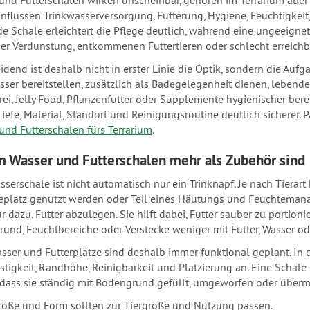
und Futterschalen wirken unscheinbar, gehören im Terrarium aber
influssen Trinkwasserversorgung, Fütterung, Hygiene, Feuchtigkei
e Schale erleichtert die Pflege deutlich, während eine ungeeign
er Verdunstung, entkommenen Futtertieren oder schlecht erreichb
idend ist deshalb nicht in erster Linie die Optik, sondern die Aufg
sser bereitstellen, zusätzlich als Badegelegenheit dienen, lebende
rei, Jelly Food, Pflanzenfutter oder Supplemente hygienischer berei
Tiefe, Material, Standort und Reinigungsroutine deutlich sicherer.
und Futterschalen fürs Terrarium
.
 Wasser und Futterschalen mehr als Zubehör sind
serschale ist nicht automatisch nur ein Trinknapf. Je nach Tierart 
eplatz genutzt werden oder Teil eines Häutungs und Feuchtemanag
r dazu, Futter abzulegen. Sie hilft dabei, Futter sauber zu portion
und, Feuchtbereiche oder Verstecke weniger mit Futter, Wasser o
sser und Futterplätze sind deshalb immer funktional geplant. In 
stigkeit, Randhöhe, Reinigbarkeit und Platzierung an. Eine Schale s
 dass sie ständig mit Bodengrund gefüllt, umgeworfen oder überm
röße und Form sollten zur Tiergröße und Nutzung passen.