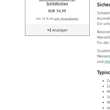
Schildkröten
Siche
EUR 34,99
Schalen
Auswahl
inkl. 19 % USt
zzgl. Versandkosten
Ein schö
+2
Anzeigen
Besonde
Wasserb
Für die
Zusätzl
Wassers
und
Hy
Typis
Z
Zu
W
S
W
L