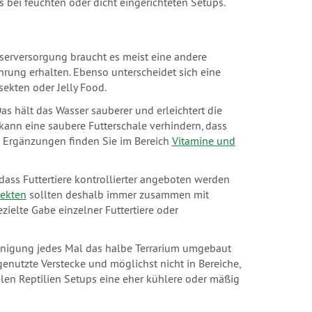
s bei feuchten oder dicht eingerichteten Setups.
serversorgung braucht es meist eine andere
ahrung erhalten. Ebenso unterscheidet sich eine
sekten oder Jelly Food.
Das hält das Wasser sauberer und erleichtert die
kann eine saubere Futterschale verhindern, dass
 Ergänzungen finden Sie im Bereich
Vitamine und
dass Futtertiere kontrollierter angeboten werden
sekten
sollten deshalb immer zusammen mit
ielte Gabe einzelner Futtertiere oder
Reinigung jedes Mal das halbe Terrarium umgebaut
genutzte Verstecke und möglichst nicht in Bereiche,
ielen Reptilien Setups eine eher kühlere oder mäßig