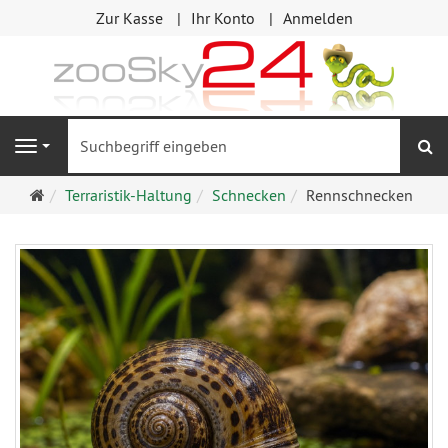
Zur Kasse
Ihr Konto
Anmelden
S
Navigation
Startseite
Terraristik-Haltung
Schnecken
Rennschnecken