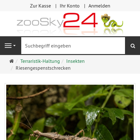
Zur Kasse
Ihr Konto
Anmelden
S
Navigation
Startseite
Terraristik-Haltung
Insekten
Riesengespenstschrecken