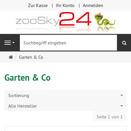
Zur Kasse
Ihr Konto
Anmelden
S
Navigation
Startseite
Garten & Co
Garten & Co
Sortierung
Alle Hersteller
Seite 1 von 1