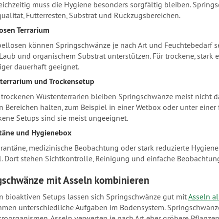
leichzeitig muss die Hygiene besonders sorgfältig bleiben. Spring
ualität, Futterresten, Substrat und Rückzugsbereichen.
osen Terrarium
bellosen können Springschwänze je nach Art und Feuchtebedarf s
 Laub und organischem Substrat unterstützen. Für trockene, stark e
iger dauerhaft geeignet.
terrarium und Trockensetup
k trockenen Wüstenterrarien bleiben Springschwänze meist nicht da
n Bereichen halten, zum Beispiel in einer Wetbox oder unter eine
ckene Setups sind sie meist ungeeignet.
täne und Hygienebox
rantäne, medizinische Beobachtung oder stark reduzierte Hygien
l. Dort stehen Sichtkontrolle, Reinigung und einfache Beobachtu
gschwänze mit Asseln kombinieren
en bioaktiven Setups lassen sich Springschwänze gut mit
Asseln a
men unterschiedliche Aufgaben im Bodensystem. Springschwänze a
roorganismen. Asseln verwerten je nach Art eher gröbere Pflanzen