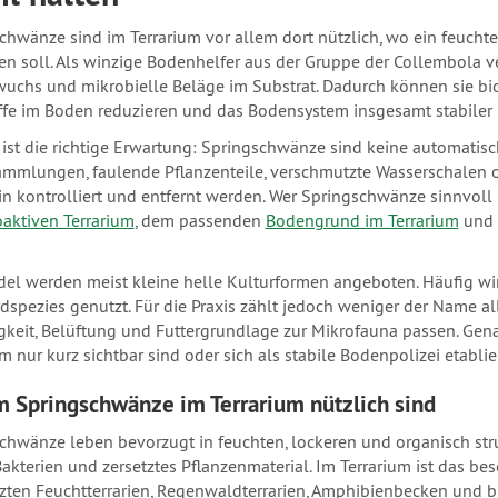
chwänze sind im Terrarium vor allem dort nützlich, wo ein feuchte
en soll. Als winzige Bodenhelfer aus der Gruppe der Collembola ve
wuchs und mikrobielle Beläge im Substrat. Dadurch können sie bio
ffe im Boden reduzieren und das Bodensystem insgesamt stabiler
 ist die richtige Erwartung: Springschwänze sind keine automatisch
mmlungen, faulende Pflanzenteile, verschmutzte Wasserschalen
in kontrolliert und entfernt werden. Wer Springschwänze sinnvol
oaktiven Terrarium
, dem passenden
Bodengrund im Terrarium
und 
el werden meist kleine helle Kulturformen angeboten. Häufig wir
dspezies genutzt. Für die Praxis zählt jedoch weniger der Name al
gkeit, Belüftung und Futtergrundlage zur Mikrofauna passen. Gen
m nur kurz sichtbar sind oder sich als stabile Bodenpolizei etablie
 Springschwänze im Terrarium nützlich sind
chwänze leben bevorzugt in feuchten, lockeren und organisch struk
Bakterien und zersetztes Pflanzenmaterial. Im Terrarium ist das b
zten Feuchtterrarien, Regenwaldterrarien, Amphibienbecken und b