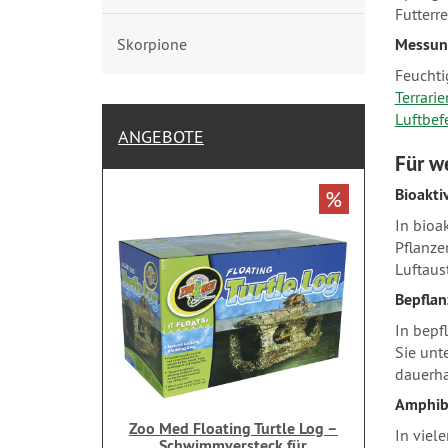
Futterr
Skorpione
Messun
Feuchti
Terrarie
Luftbef
ANGEBOTE
Für w
Bioakti
%
In bioa
Pflanze
Luftau
Bepflan
In bepf
Sie unt
dauerha
Amphib
Zoo Med Floating Turtle Log –
In viel
Schwimmversteck für