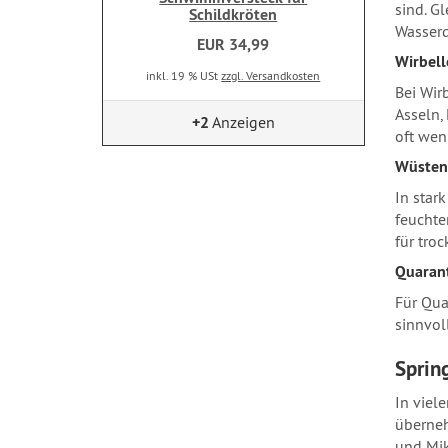
sind. G
Schildkröten
Wasserq
EUR 34,99
Wirbell
inkl. 19 % USt
zzgl. Versandkosten
Bei Wir
Asseln,
+2
Anzeigen
oft wen
Wüsten
In star
feuchte
für tro
Quaran
Für Qua
sinnvol
Sprin
In viel
überneh
und Mik