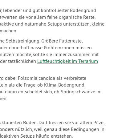
r, lebender und gut kontrollierter Bodengrund
rwerten sie vor allem feine organische Reste,
aktive und naturnahe Setups unterstützen, kleine
 machen.
e Selbstreinigung. Größere Futterreste,
 oder dauerhaft nasse Problemzonen müssen
l nutzen möchte, sollte sie immer zusammen mit
der tatsächlichen
Luftfeuchtigkeit im Terrarium
d dabei Folsomia candida als verbreitete
lein als die Frage, ob Klima, Bodengrund,
au daran entscheidet sich, ob Springschwänze im
ren.
turierten Böden. Dort fressen sie vor allem Pilze,
esonders nützlich, weil genau diese Bedingungen in
ioaktiven Setups häufig entstehen.