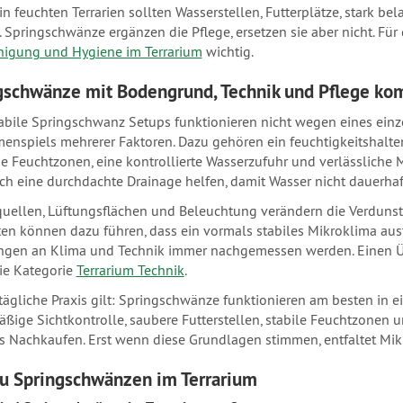
in feuchten Terrarien sollten Wasserstellen, Futterplätze, stark b
. Springschwänze ergänzen die Pflege, ersetzen sie aber nicht. Fü
nigung und Hygiene im Terrarium
wichtig.
gschwänze mit Bodengrund, Technik und Pflege ko
tabile Springschwanz Setups funktionieren nicht wegen eines ein
nspiels mehrerer Faktoren. Dazu gehören ein feuchtigkeitshaltend
ge Feuchtzonen, eine kontrollierte Wasserzufuhr und verlässliche 
ich eine durchdachte Drainage helfen, damit Wasser nicht dauerhaf
ellen, Lüftungsflächen und Beleuchtung verändern die Verdunstun
n können dazu führen, dass ein vormals stabiles Mikroklima aust
gen an Klima und Technik immer nachgemessen werden. Einen Üb
die Kategorie
Terrarium Technik
.
 tägliche Praxis gilt: Springschwänze funktionieren am besten in e
ßige Sichtkontrolle, saubere Futterstellen, stabile Feuchtzonen 
s Nachkaufen. Erst wenn diese Grundlagen stimmen, entfaltet Mik
u Springschwänzen im Terrarium