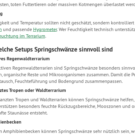
esten, toten Futtertieren oder massiven Kotmengen überlastet we
g
gkeit und Temperatur sollten nicht geschätzt, sondern kontrollier
n
und passende
Hygrometer
. Wer Feuchtigkeit technisch unterstü
euchtung im Terrarium
.
elche Setups Springschwänze sinnvoll sind
ves Regenwaldterrarium
ktiven Regenwaldterrarien sind Springschwänze besonders sinnvoll
n, organische Reste und Mikroorganismen zusammen. Damit die Pop
stausch, Feuchteführung und Bodengrund zusammenpassen.
ztes Tropen oder Waldterrarium
lanzten Tropen und Waldterrarien können Springschwänze helfen, 
erstützen besonders feuchte Rückzugsbereiche, Mooszonen und orga
fte Staunässe entsteht.
ienbecken
en Amphibienbecken können Springschwänze sehr nützlich sein, we