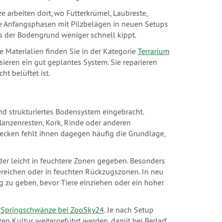
 arbeiten dort, wo Futterkrümel, Laubreste,
e Anfangsphasen mit Pilzbelägen in neuen Setups
s der Bodengrund weniger schnell kippt.
e Materialien finden Sie in der Kategorie
Terrarium
isieren ein gut geplantes System. Sie reparieren
ht belüftet ist.
nd strukturiertes Bodensystem eingebracht.
flanzenresten, Kork, Rinde oder anderen
Becken fehlt ihnen dagegen häufig die Grundlage,
er leicht in feuchtere Zonen gegeben. Besonders
Bereichen oder in feuchten Rückzugszonen. In neu
ung zu geben, bevor Tiere einziehen oder ein hoher
h
Springschwänze bei ZooSky24
. Je nach Setup
ten Kultur weitergeführt werden, damit bei Bedarf