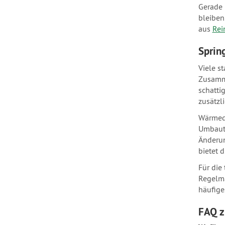
Gerade 
bleiben
aus
Rei
Sprin
Viele s
Zusamme
schatti
zusätzl
Wärmequ
Umbaute
Änderun
bietet 
Für die
Regelmä
häufige
FAQ z