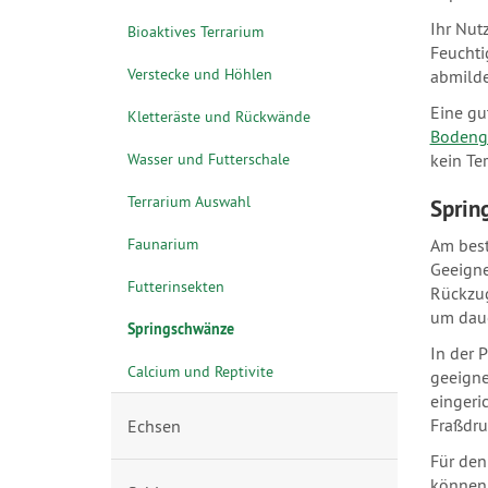
Ihr Nut
Bioaktives Terrarium
Feuchti
Verstecke und Höhlen
abmilde
Eine gu
Kletteräste und Rückwände
Bodeng
Wasser und Futterschale
kein Ter
Terrarium Auswahl
Sprin
Faunarium
Am best
Geeigne
Futterinsekten
Rückzug
um daue
Springschwänze
In der 
Calcium und Reptivite
geeigne
eingeri
Fraßdru
Echsen
Für den
können 