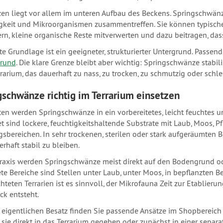
zen liegt vor allem im unteren Aufbau des Beckens. Springschwänze
gkeit und Mikroorganismen zusammentreffen. Sie können typisch
rn, kleine organische Reste mitverwerten und dazu beitragen, das
te Grundlage ist ein geeigneter, strukturierter Untergrund. Passend
rund
. Die klare Grenze bleibt aber wichtig: Springschwänze stabil
rarium, das dauerhaft zu nass, zu trocken, zu schmutzig oder schlec
gschwänze richtig im Terrarium einsetzen
en werden Springschwänze in ein vorbereitetes, leicht feuchtes u
t sind lockere, feuchtigkeitshaltende Substrate mit Laub, Moos, P
sbereichen. In sehr trockenen, sterilen oder stark aufgeräumten 
rhaft stabil zu bleiben.
Praxis werden Springschwänze meist direkt auf den Bodengrund od
te Bereiche sind Stellen unter Laub, unter Moos, in bepflanzten 
chteten Terrarien ist es sinnvoll, der Mikrofauna Zeit zur Etablier
ck entsteht.
 eigentlichen Besatz finden Sie passende Ansätze im Shopbereic
sie direkt in das Terrarium gegeben oder zunächst in einer separa