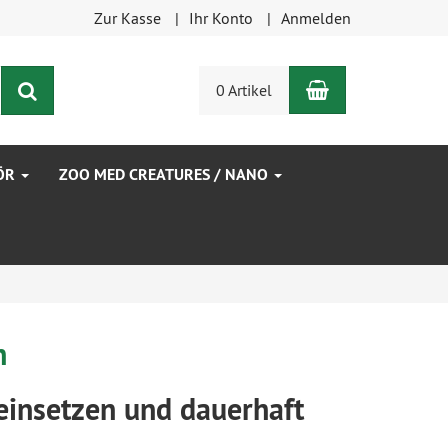
Zur Kasse
Ihr Konto
Anmelden
Warenkorb
Suchen
0 Artikel
ÖR
ZOO MED CREATURES / NANO
n
einsetzen und dauerhaft