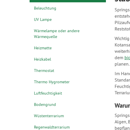
Beleuchtung
Springs
entsteh
UV Lampe
Pilzauf
Reststo
Wärmelampe oder andere
Wärmequelle
Wichtig
Kotansa
Heizmatte
weiterh
dem
bi
Heizkabel
planen.
Thermostat
Im Hand
Standar
Thermo Hygrometer
Feuchti
Terrariu
Luftfeuchtigkeit
Warum
Bodengrund
Springs
Wüstenterrarium
Algen, 
Regenwaldterrarium
bepflan