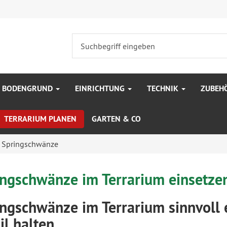
BODENGRUND
EINRICHTUNG
TECHNIK
ZUBEH
TERRARIUM PLANEN
GARTEN & CO
Springschwänze
ingschwänze im Terrarium einsetze
ingschwänze im Terrarium sinnvoll 
il halten