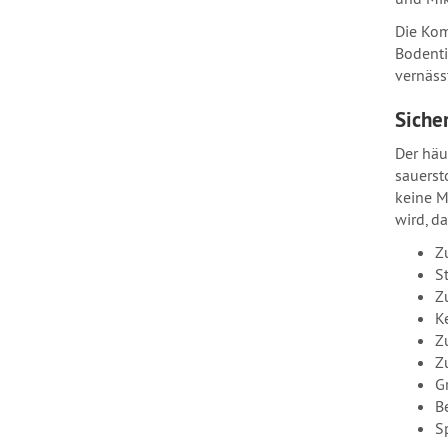
Die Kom
Bodenti
vernäss
Sicher
Der häu
sauerst
keine M
wird, da
Z
S
Z
K
Z
Z
G
B
S