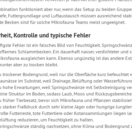
bination funktioniert aber nur, wenn das Setup zu beiden Gruppen 
efe, Futtergrundlage und Luftaustausch müssen ausreichend stabil 
te Becken sind für solche Mikrofauna Teams meist ungeeignet.
heit, Kontrolle und typische Fehler
figste Fehler ist ein falsches Bild von Feuchtigkeit. Springschwän
offarmes Schlammbecken. Ein dauerhaft nasser, verdichteter und s
ikrofauna ausgleichen kann. Ebenso ungünstig ist das andere Extr
runter aber zu trocken bleibt.
u trockener Bodengrund, weil nur die Oberfläche kurz befeuchtet w
taunässe im Substrat, weil Drainage, Belüftung oder Wasserführung
u hohe Erwartungen, weil Springschwänze mit Selbstreinigung ve
eine Struktur im Boden, sodass Laub, Moos und Rückzugsbereiche 
u früher Tierbesatz, bevor sich Mikrofauna und Pflanzen stabilisier
u starker Fraßdruck durch sehr kleine Jäger oder hungrige Jungtier
roße Futterreste, tote Futtertiere oder Kotansammlungen liegen la
elüftung reduzieren, um Feuchtigkeit zu halten.
pringschwänze ständig nachsetzen, ohne Klima und Bodengrund z