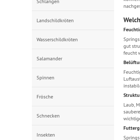
Schlangen
nachges
Welch
Landschildkröten
Feuchti
Springs
Wasserschildkröten
gut str
feucht 
Salamander
Belüft
Feuchti
Spinnen
Luftaus
instabi
Struktu
Frösche
Laub, M
saubere
Schnecken
wichtig
Futter
Insekten
Springs