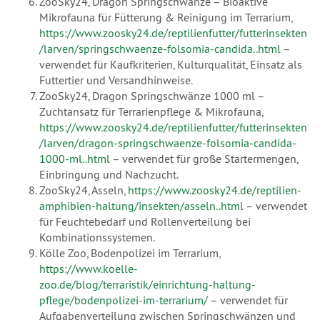
ZooSky24, Dragon Springschwänze – Bioaktive
Mikrofauna für Fütterung & Reinigung im Terrarium,
https://www.zoosky24.de/reptilienfutter/futterinsekten
/larven/springschwaenze-folsomia-candida..html
–
verwendet für Kaufkriterien, Kulturqualität, Einsatz als
Futtertier und Versandhinweise.
ZooSky24, Dragon Springschwänze 1000 ml –
Zuchtansatz für Terrarienpflege & Mikrofauna,
https://www.zoosky24.de/reptilienfutter/futterinsekten
/larven/dragon-springschwaenze-folsomia-candida-
1000-ml..html
– verwendet für große Startermengen,
Einbringung und Nachzucht.
ZooSky24, Asseln,
https://www.zoosky24.de/reptilien-
amphibien-haltung/insekten/asseln..html
– verwendet
für Feuchtebedarf und Rollenverteilung bei
Kombinationssystemen.
Kölle Zoo, Bodenpolizei im Terrarium,
https://www.koelle-
zoo.de/blog/terraristik/einrichtung-haltung-
pflege/bodenpolizei-im-terrarium/
– verwendet für
Aufgabenverteilung zwischen Springschwänzen und