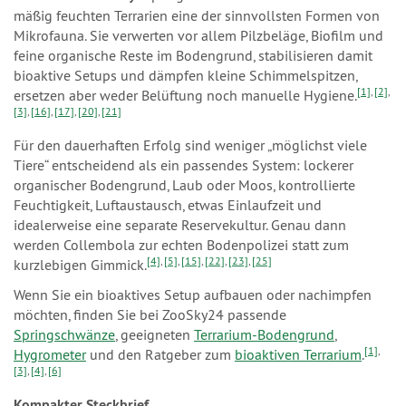
mäßig feuchten Terrarien eine der sinnvollsten Formen von
Mikrofauna. Sie verwerten vor allem Pilzbeläge, Biofilm und
feine organische Reste im Bodengrund, stabilisieren damit
bioaktive Setups und dämpfen kleine Schimmelspitzen,
[1]
,
[2]
,
ersetzen aber weder Belüftung noch manuelle Hygiene.
[3]
,
[16]
,
[17]
,
[20]
,
[21]
Für den dauerhaften Erfolg sind weniger „möglichst viele
Tiere“ entscheidend als ein passendes System: lockerer
organischer Bodengrund, Laub oder Moos, kontrollierte
Feuchtigkeit, Luftaustausch, etwas Einlaufzeit und
idealerweise eine separate Reservekultur. Genau dann
werden Collembola zur echten Bodenpolizei statt zum
[4]
,
[5]
,
[15]
,
[22]
,
[23]
,
[25]
kurzlebigen Gimmick.
Wenn Sie ein bioaktives Setup aufbauen oder nachimpfen
möchten, finden Sie bei ZooSky24 passende
Springschwänze
, geeigneten
Terrarium-Bodengrund
,
[1]
,
Hygrometer
und den Ratgeber zum
bioaktiven Terrarium
.
[3]
,
[4]
,
[6]
Kompakter Steckbrief