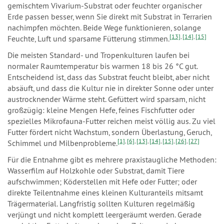
gemischtem Vivarium-Substrat oder feuchter organischer
Erde passen besser, wenn Sie direkt mit Substrat in Terrarien
nachimpfen möchten. Beide Wege funktionieren, solange
[13]
,
[14]
,
[15]
Feuchte, Luft und sparsame Fütterung stimmen.
Die meisten Standard- und Tropenkulturen laufen bei
normaler Raumtemperatur bis warmen 18 bis 26 °C gut.
Entscheidend ist, dass das Substrat feucht bleibt, aber nicht
absäuft, und dass die Kultur nie in direkter Sonne oder unter
austrocknender Wärme steht. Gefüttert wird sparsam, nicht
großzügig: kleine Mengen Hefe, feines Fischfutter oder
spezielles Mikrofauna-Futter reichen meist völlig aus. Zu viel
Futter fördert nicht Wachstum, sondern Überlastung, Geruch,
[1]
,
[6]
,
[13]
,
[14]
,
[15]
,
[26]
,
[27]
Schimmel und Milbenprobleme.
Für die Entnahme gibt es mehrere praxistaugliche Methoden:
Wasserfilm auf Holzkohle oder Substrat, damit Tiere
aufschwimmen; Köderstellen mit Hefe oder Futter; oder
direkte Teilentnahme eines kleinen Kulturanteils mitsamt
Trägermaterial. Langfristig sollten Kulturen regelmäßig
verjüngt und nicht komplett leergeräumt werden. Gerade