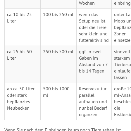
Wochen
einbrin
ca. 10 bis 25
100 bis 250 ml
wenn das
unter La
Liter
Setup neu ist
Moos un
oder die Tiere
bepflan
sehr klein und
Zonen
futteraktiv sind
einsetze
ca. 25 bis 50
250 bis 500 ml
ggf. in zwei
sinnvoll
Liter
Gaben im
starkem
Abstand von 7
Tierbesa
bis 14 Tagen
einlaufe
lassen
ab ca. 50 Liter
500 bis 1000
Reservekultur
große 1
oder stark
ml
parallel
ml-Ansä
bepflanztes
aufbauen und
beschle
Neubecken
nur bei Bedarf
die
ergänzen
Erstbes
Wenn Sie nach dem Einbringen kaum noch Tiere sehen, ist