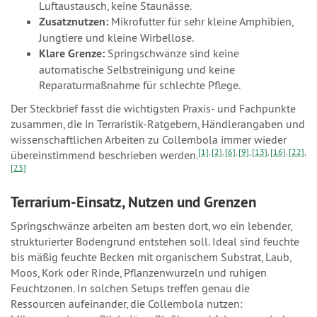
Luftaustausch, keine Staunässe.
Zusatznutzen:
Mikrofutter für sehr kleine Amphibien,
Jungtiere und kleine Wirbellose.
Klare Grenze:
Springschwänze sind keine
automatische Selbstreinigung und keine
Reparaturmaßnahme für schlechte Pflege.
Der Steckbrief fasst die wichtigsten Praxis- und Fachpunkte
zusammen, die in Terraristik-Ratgebern, Händlerangaben und
wissenschaftlichen Arbeiten zu Collembola immer wieder
[1]
,
[2]
,
[6]
,
[9]
,
[13]
,
[16]
,
[22]
,
übereinstimmend beschrieben werden.
[23]
Terrarium-Einsatz, Nutzen und Grenzen
Springschwänze arbeiten am besten dort, wo ein lebender,
strukturierter Bodengrund entstehen soll. Ideal sind feuchte
bis mäßig feuchte Becken mit organischem Substrat, Laub,
Moos, Kork oder Rinde, Pflanzenwurzeln und ruhigen
Feuchtzonen. In solchen Setups treffen genau die
Ressourcen aufeinander, die Collembola nutzen: