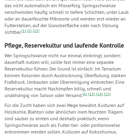
das nicht automatisch ein Misserfolg. Springschwänze
verschwinden häufig schnell in tiefere Schichten, unter Laub
oder an dauerfeuchte Mikroorte und werden erst wieder an
Futterstellen, auf der Glasoberfläche oder nach Störung
[1]
,
[2]
,
[15]
sichtbar.
Pflege, Reservekultur und laufende Kontrolle
Wer Springschwänze nicht nur einmal einbringt, sondern
dauerhaft nutzen will, sollte fast immer eine separate
Reservekultur führen. Der Grund ist einfach: Im Terrarium
können Kolonien durch Austrocknung, Überflutung, starken
Fraßdruck, Umbauten oder Überreinigung einbrechen. Eine
Reservekultur macht Nachimpfen billig, schnell und
[6]
,
[13]
,
[14]
,
[15]
unabhängig von Saison oder Versand.
Für die Zucht haben sich zwei Wege bewährt. Kulturen auf
Holzkohle, Blähton oder ähnlichen inert-feuchten Trägern
sind sauber zu ernten und deshalb praktisch, wenn
Springschwänze auch als Futter tier- oder portionsweise
entnommen werden sollen. Kulturen auf Kokoshumus,