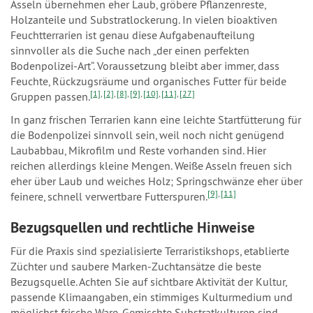
Asseln übernehmen eher Laub, gröbere Pflanzenreste,
Holzanteile und Substratlockerung. In vielen bioaktiven
Feuchtterrarien ist genau diese Aufgabenaufteilung
sinnvoller als die Suche nach „der einen perfekten
Bodenpolizei-Art“. Voraussetzung bleibt aber immer, dass
Feuchte, Rückzugsräume und organisches Futter für beide
[1]
,
[2]
,
[8]
,
[9]
,
[10]
,
[11]
,
[27]
Gruppen passen.
In ganz frischen Terrarien kann eine leichte Startfütterung für
die Bodenpolizei sinnvoll sein, weil noch nicht genügend
Laubabbau, Mikrofilm und Reste vorhanden sind. Hier
reichen allerdings kleine Mengen. Weiße Asseln freuen sich
eher über Laub und weiches Holz; Springschwänze eher über
[9]
,
[11]
feinere, schnell verwertbare Futterspuren.
Bezugsquellen und rechtliche Hinweise
Für die Praxis sind spezialisierte Terraristikshops, etablierte
Züchter und saubere Marken-Zuchtansätze die beste
Bezugsquelle. Achten Sie auf sichtbare Aktivität der Kultur,
passende Klimaangaben, ein stimmiges Kulturmedium und
möglichst frische Ware. Gemischte Substratkulturen sind