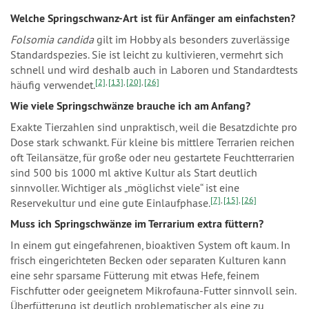
Welche Springschwanz-Art ist für Anfänger am einfachsten?
Folsomia candida
gilt im Hobby als besonders zuverlässige
Standardspezies. Sie ist leicht zu kultivieren, vermehrt sich
schnell und wird deshalb auch in Laboren und Standardtests
[2]
,
[13]
,
[20]
,
[26]
häufig verwendet.
Wie viele Springschwänze brauche ich am Anfang?
Exakte Tierzahlen sind unpraktisch, weil die Besatzdichte pro
Dose stark schwankt. Für kleine bis mittlere Terrarien reichen
oft Teilansätze, für große oder neu gestartete Feuchtterrarien
sind 500 bis 1000 ml aktive Kultur als Start deutlich
sinnvoller. Wichtiger als „möglichst viele“ ist eine
[7]
,
[15]
,
[26]
Reservekultur und eine gute Einlaufphase.
Muss ich Springschwänze im Terrarium extra füttern?
In einem gut eingefahrenen, bioaktiven System oft kaum. In
frisch eingerichteten Becken oder separaten Kulturen kann
eine sehr sparsame Fütterung mit etwas Hefe, feinem
Fischfutter oder geeignetem Mikrofauna-Futter sinnvoll sein.
Überfütterung ist deutlich problematischer als eine zu