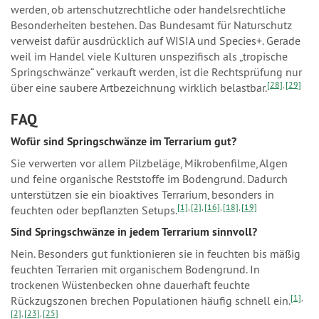
werden, ob artenschutzrechtliche oder handelsrechtliche
Besonderheiten bestehen. Das Bundesamt für Naturschutz
verweist dafür ausdrücklich auf WISIA und Species+. Gerade
weil im Handel viele Kulturen unspezifisch als „tropische
Springschwänze“ verkauft werden, ist die Rechtsprüfung nur
[28]
,
[29]
über eine saubere Artbezeichnung wirklich belastbar.
FAQ
Wofür sind Springschwänze im Terrarium gut?
Sie verwerten vor allem Pilzbeläge, Mikrobenfilme, Algen
und feine organische Reststoffe im Bodengrund. Dadurch
unterstützen sie ein bioaktives Terrarium, besonders in
[1]
,
[2]
,
[16]
,
[18]
,
[19]
feuchten oder bepflanzten Setups.
Sind Springschwänze in jedem Terrarium sinnvoll?
Nein. Besonders gut funktionieren sie in feuchten bis mäßig
feuchten Terrarien mit organischem Bodengrund. In
trockenen Wüstenbecken ohne dauerhaft feuchte
[1]
,
Rückzugszonen brechen Populationen häufig schnell ein.
[2]
,
[23]
,
[25]