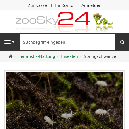
Zur Kasse
Ihr Konto
Anmelden
S
Navigation
Startseite
Terraristik-Haltung
Insekten
Springschwänze