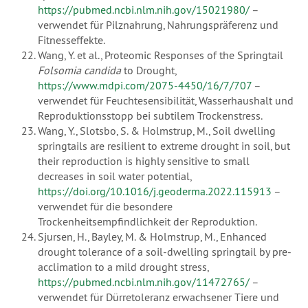
https://pubmed.ncbi.nlm.nih.gov/15021980/
–
verwendet für Pilznahrung, Nahrungspräferenz und
Fitnesseffekte.
Wang, Y. et al., Proteomic Responses of the Springtail
Folsomia candida
to Drought,
https://www.mdpi.com/2075-4450/16/7/707
–
verwendet für Feuchtesensibilität, Wasserhaushalt und
Reproduktionsstopp bei subtilem Trockenstress.
Wang, Y., Slotsbo, S. & Holmstrup, M., Soil dwelling
springtails are resilient to extreme drought in soil, but
their reproduction is highly sensitive to small
decreases in soil water potential,
https://doi.org/10.1016/j.geoderma.2022.115913
–
verwendet für die besondere
Trockenheitsempfindlichkeit der Reproduktion.
Sjursen, H., Bayley, M. & Holmstrup, M., Enhanced
drought tolerance of a soil-dwelling springtail by pre-
acclimation to a mild drought stress,
https://pubmed.ncbi.nlm.nih.gov/11472765/
–
verwendet für Dürretoleranz erwachsener Tiere und