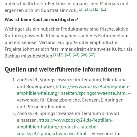
unterschiedliche Größenklassen organischen Materials und
[1]
,
[2]
,
[8]
,
[9]
,
[11]
ergänzen sich im Substrat sinnvoll.
Was ist beim Kauf am wichtigsten?
Wichtiger als ein hübscher Produktname sind frische, aktive
Kulturen, passende Klimaangaben, sauberes Kulturmedium
und ein seriöser Versand. Für große oder empfindliche
Projekte lohnt es sich fast immer, direkt eine zweite Kultur als
[6]
,
[7]
,
[13]
,
[15]
,
[26]
,
[27]
Backup mitzubestellen.
Quellen und weiterführende Informationen
ZooSky24, Springschwänze im Terrarium, Mikrofauna
und Bodenpolizei,
https://www.zoosky24.de/reptilien-
amphibien-haltung/insekten/springschwaenze..html
–
verwendet für Einsatzbereiche, Grenzen, Einbringen
und Pflege im Terrarium.
ZooSky24, Springschwänze im Terrarium sinnvoll
einsetzen,
https://www.zoosky24.de/reptilien-
amphibien-haltung/terraristik-ratgeber-
zoosky24/springschwaenze..html
– verwendet für