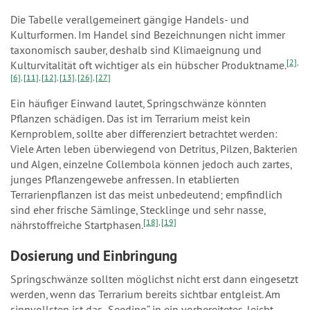
Die Tabelle verallgemeinert gängige Handels- und
Kulturformen. Im Handel sind Bezeichnungen nicht immer
taxonomisch sauber, deshalb sind Klimaeignung und
[2]
,
Kulturvitalität oft wichtiger als ein hübscher Produktname.
[6]
,
[11]
,
[12]
,
[13]
,
[26]
,
[27]
Ein häufiger Einwand lautet, Springschwänze könnten
Pflanzen schädigen. Das ist im Terrarium meist kein
Kernproblem, sollte aber differenziert betrachtet werden:
Viele Arten leben überwiegend von Detritus, Pilzen, Bakterien
und Algen, einzelne Collembola können jedoch auch zartes,
junges Pflanzengewebe anfressen. In etablierten
Terrarienpflanzen ist das meist unbedeutend; empfindlich
sind eher frische Sämlinge, Stecklinge und sehr nasse,
[18]
,
[19]
nährstoffreiche Startphasen.
Dosierung und Einbringung
Springschwänze sollten möglichst nicht erst dann eingesetzt
werden, wenn das Terrarium bereits sichtbar entgleist. Am
sinnvollsten ist das „Seeding“ in ein vorbereitetes, leicht