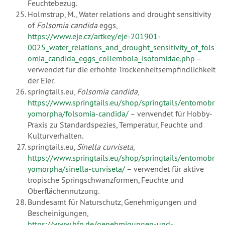
Feuchtebezug.
Holmstrup, M., Water relations and drought sensitivity
of
Folsomia candida
eggs,
https://www.eje.cz/artkey/eje-201901-
0025_water_relations_and_drought_sensitivity_of_fols
omia_candida_eggs_collembola_isotomidae.php
–
verwendet für die erhöhte Trockenheitsempfindlichkeit
der Eier.
springtails.eu,
Folsomia candida
,
https://www.springtails.eu/shop/springtails/entomobr
yomorpha/folsomia-candida/
– verwendet für Hobby-
Praxis zu Standardspezies, Temperatur, Feuchte und
Kulturverhalten.
springtails.eu,
Sinella curviseta
,
https://www.springtails.eu/shop/springtails/entomobr
yomorpha/sinella-curviseta/
– verwendet für aktive
tropische Springschwanzformen, Feuchte und
Oberflächennutzung.
Bundesamt für Naturschutz, Genehmigungen und
Bescheinigungen,
https://www.bfn.de/genehmigungen-und-