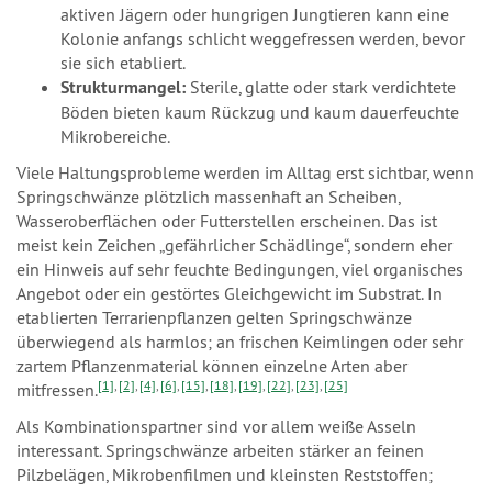
aktiven Jägern oder hungrigen Jungtieren kann eine
Kolonie anfangs schlicht weggefressen werden, bevor
sie sich etabliert.
Strukturmangel:
Sterile, glatte oder stark verdichtete
Böden bieten kaum Rückzug und kaum dauerfeuchte
Mikrobereiche.
Viele Haltungsprobleme werden im Alltag erst sichtbar, wenn
Springschwänze plötzlich massenhaft an Scheiben,
Wasseroberflächen oder Futterstellen erscheinen. Das ist
meist kein Zeichen „gefährlicher Schädlinge“, sondern eher
ein Hinweis auf sehr feuchte Bedingungen, viel organisches
Angebot oder ein gestörtes Gleichgewicht im Substrat. In
etablierten Terrarienpflanzen gelten Springschwänze
überwiegend als harmlos; an frischen Keimlingen oder sehr
zartem Pflanzenmaterial können einzelne Arten aber
[1]
,
[2]
,
[4]
,
[6]
,
[15]
,
[18]
,
[19]
,
[22]
,
[23]
,
[25]
mitfressen.
Als Kombinationspartner sind vor allem weiße Asseln
interessant. Springschwänze arbeiten stärker an feinen
Pilzbelägen, Mikrobenfilmen und kleinsten Reststoffen;