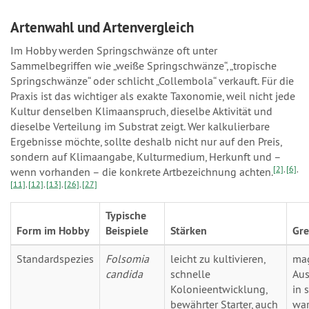
Artenwahl und Artenvergleich
Im Hobby werden Springschwänze oft unter
Sammelbegriffen wie „weiße Springschwänze“, „tropische
Springschwänze“ oder schlicht „Collembola“ verkauft. Für die
Praxis ist das wichtiger als exakte Taxonomie, weil nicht jede
Kultur denselben Klimaanspruch, dieselbe Aktivität und
dieselbe Verteilung im Substrat zeigt. Wer kalkulierbare
Ergebnisse möchte, sollte deshalb nicht nur auf den Preis,
sondern auf Klimaangabe, Kulturmedium, Herkunft und –
[2]
,
[6]
,
wenn vorhanden – die konkrete Artbezeichnung achten.
[11]
,
[12]
,
[13]
,
[26]
,
[27]
Typische
Form im Hobby
Beispiele
Stärken
Gr
Standardspezies
Folsomia
leicht zu kultivieren,
mag
candida
schnelle
Aus
Kolonieentwicklung,
in 
bewährter Starter, auch
wa