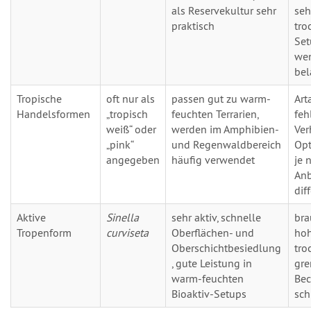
als Reservekultur sehr
seh
praktisch
tro
Set
wen
bel
Tropische
oft nur als
passen gut zu warm-
Art
Handelsformen
„tropisch
feuchten Terrarien,
fehl
weiß“ oder
werden im Amphibien-
Ver
„pink“
und Regenwaldbereich
Opt
angegeben
häufig verwendet
je 
Anb
dif
Aktive
Sinella
sehr aktiv, schnelle
bra
Tropenform
curviseta
Oberflächen- und
hoh
Oberschichtbesiedlung
tro
, gute Leistung in
gre
warm-feuchten
Be
Bioaktiv-Setups
sch