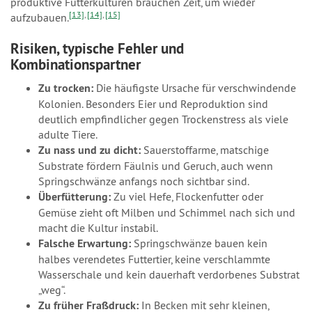
produktive Futterkulturen brauchen Zeit, um wieder
[13]
,
[14]
,
[15]
aufzubauen.
Risiken, typische Fehler und
Kombinationspartner
Zu trocken:
Die häufigste Ursache für verschwindende
Kolonien. Besonders Eier und Reproduktion sind
deutlich empfindlicher gegen Trockenstress als viele
adulte Tiere.
Zu nass und zu dicht:
Sauerstoffarme, matschige
Substrate fördern Fäulnis und Geruch, auch wenn
Springschwänze anfangs noch sichtbar sind.
Überfütterung:
Zu viel Hefe, Flockenfutter oder
Gemüse zieht oft Milben und Schimmel nach sich und
macht die Kultur instabil.
Falsche Erwartung:
Springschwänze bauen kein
halbes verendetes Futtertier, keine verschlammte
Wasserschale und kein dauerhaft verdorbenes Substrat
„weg“.
Zu früher Fraßdruck:
In Becken mit sehr kleinen,