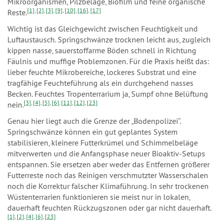
Mikroorganismen, Pilzbeläge, Biofilm und feine organische
[1]
,
[2]
,
[3]
,
[9]
,
[10]
,
[16]
,
[17]
Reste.
Wichtig ist das Gleichgewicht zwischen Feuchtigkeit und
Luftaustausch. Springschwänze trocknen leicht aus, zugleich
kippen nasse, sauerstoffarme Böden schnell in Richtung
Fäulnis und muffige Problemzonen. Für die Praxis heißt das:
lieber feuchte Mikrobereiche, lockeres Substrat und eine
tragfähige Feuchteführung als ein durchgehend nasses
Becken. Feuchtes Tropenterrarium ja, Sumpf ohne Belüftung
[3]
,
[4]
,
[5]
,
[6]
,
[11]
,
[12]
,
[23]
nein.
Genau hier liegt auch die Grenze der „Bodenpolizei“.
Springschwänze können ein gut geplantes System
stabilisieren, kleinere Futterkrümel und Schimmelbeläge
mitverwerten und die Anfangsphase neuer Bioaktiv-Setups
entspannen. Sie ersetzen aber weder das Entfernen größerer
Futterreste noch das Reinigen verschmutzter Wasserschalen
noch die Korrektur falscher Klimaführung. In sehr trockenen
Wüstenterrarien funktionieren sie meist nur in lokalen,
dauerhaft feuchten Rückzugszonen oder gar nicht dauerhaft.
[1]
,
[2]
,
[4]
,
[6]
,
[23]