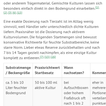
oder anderem Trägermaterial. Gemischte Kulturen lassen sich
[1]
,
besonders einfach direkt in den Bodengrund einarbeiten.
[2]
,
[3]
,
[6]
,
[15]
Eine exakte Dosierung nach Tierzahl ist im Alltag wenig
sinnvoll, weil Händler sehr unterschiedlich dichte Kulturen
liefern. Praxisnäher ist die Dosierung nach aktivem
Kulturvolumen. Die folgenden Startmengen sind bewusst
konservative Richtwerte für feuchte Substratbereiche, keine
starre Norm. Lieber etwas Reserve zurückbehalten und nach
7 bis 14 Tagen gezielt nachimpfen, als eine einzige Kultur
[7]
,
[15]
,
[26]
komplett zu entleeren.
Substratmenge
Praxisrichtwert
Wann
/ Beckengröße
Startbesatz
nachsetzen?
Kommen
ca. 5 bis 10
50 bis 100 ml
bei
eher in
Liter feuchter
aktive Kultur
Aufzuchtboxen
mehrere
Bodengrund
oder hohem
Portion
Fraßdruck oft
verteile
nach 1 bis 2
punktue