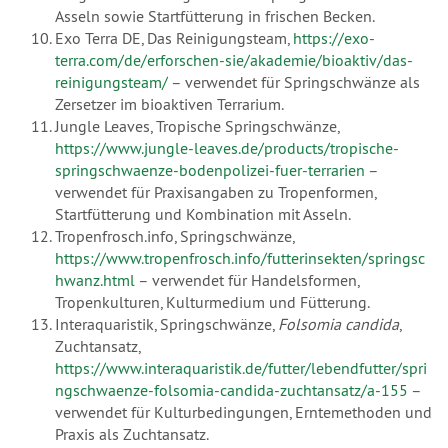
Asseln sowie Startfütterung in frischen Becken.
Exo Terra DE, Das Reinigungsteam,
https://exo-
terra.com/de/erforschen-sie/akademie/bioaktiv/das-
reinigungsteam/
– verwendet für Springschwänze als
Zersetzer im bioaktiven Terrarium.
Jungle Leaves, Tropische Springschwänze,
https://www.jungle-leaves.de/products/tropische-
springschwaenze-bodenpolizei-fuer-terrarien
–
verwendet für Praxisangaben zu Tropenformen,
Startfütterung und Kombination mit Asseln.
Tropenfrosch.info, Springschwänze,
https://www.tropenfrosch.info/futterinsekten/springsc
hwanz.html
– verwendet für Handelsformen,
Tropenkulturen, Kulturmedium und Fütterung.
Interaquaristik, Springschwänze,
Folsomia candida
,
Zuchtansatz,
https://www.interaquaristik.de/futter/lebendfutter/spri
ngschwaenze-folsomia-candida-zuchtansatz/a-155
–
verwendet für Kulturbedingungen, Erntemethoden und
Praxis als Zuchtansatz.