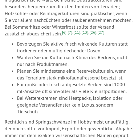
besonders bequem zum direkten Impfen von Terrarien;
Holzkohle- oder Reinträgerkulturen sind praktischer, wenn
Sie vor allem nachzüchten oder sauber entnehmen möchten.
Bei Sommerhitze oder Winterfrost sollte der Versand
[6]
,
[7]
,
[11]
,
[13]
,
[26]
,
[27]
zusätzlich abgesichert sein.
Bevorzugen Sie aktive, frisch wirkende Kulturen statt
trockener oder muffig riechender Dosen.
Wählen Sie die Kultur nach Klima des Beckens, nicht
nur nach Produktnamen.
Planen Sie mindestens eine Reservekultur ein, wenn
das Terrarium stark mikrofaunafressend besetzt ist.
Für große oder frisch aufgesetzte Becken sind 1000-
ml-Ansätze oft sinnvoller als viele Kleinstportionen.
Bei Wetterextremen sind Heatpacks, Isolation oder
geeignete Versandfenster kein Luxus, sondern
Tierschutz.
Rechtlich sind Springschwänze im Hobby meist unauffällig,
dennoch sollte vor Import, Export oder gewerblicher Abgabe
immer mit dem exakten wissenschaftlichen Namen geprüft