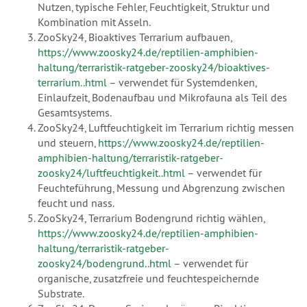
Nutzen, typische Fehler, Feuchtigkeit, Struktur und
Kombination mit Asseln.
ZooSky24, Bioaktives Terrarium aufbauen,
https://www.zoosky24.de/reptilien-amphibien-
haltung/terraristik-ratgeber-zoosky24/bioaktives-
terrarium..html
– verwendet für Systemdenken,
Einlaufzeit, Bodenaufbau und Mikrofauna als Teil des
Gesamtsystems.
ZooSky24, Luftfeuchtigkeit im Terrarium richtig messen
und steuern,
https://www.zoosky24.de/reptilien-
amphibien-haltung/terraristik-ratgeber-
zoosky24/luftfeuchtigkeit..html
– verwendet für
Feuchteführung, Messung und Abgrenzung zwischen
feucht und nass.
ZooSky24, Terrarium Bodengrund richtig wählen,
https://www.zoosky24.de/reptilien-amphibien-
haltung/terraristik-ratgeber-
zoosky24/bodengrund..html
– verwendet für
organische, zusatzfreie und feuchtespeichernde
Substrate.