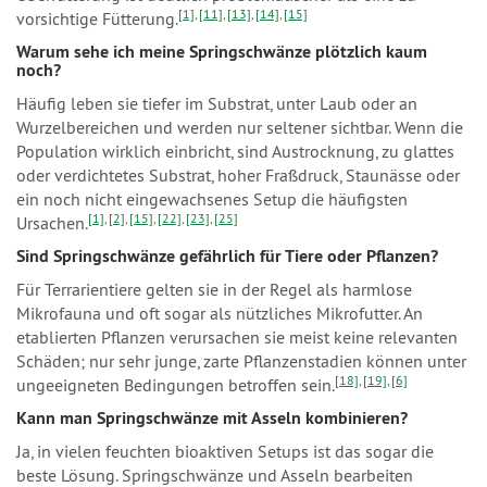
[1]
,
[11]
,
[13]
,
[14]
,
[15]
vorsichtige Fütterung.
Warum sehe ich meine Springschwänze plötzlich kaum
noch?
Häufig leben sie tiefer im Substrat, unter Laub oder an
Wurzelbereichen und werden nur seltener sichtbar. Wenn die
Population wirklich einbricht, sind Austrocknung, zu glattes
oder verdichtetes Substrat, hoher Fraßdruck, Staunässe oder
ein noch nicht eingewachsenes Setup die häufigsten
[1]
,
[2]
,
[15]
,
[22]
,
[23]
,
[25]
Ursachen.
Sind Springschwänze gefährlich für Tiere oder Pflanzen?
Für Terrarientiere gelten sie in der Regel als harmlose
Mikrofauna und oft sogar als nützliches Mikrofutter. An
etablierten Pflanzen verursachen sie meist keine relevanten
Schäden; nur sehr junge, zarte Pflanzenstadien können unter
[18]
,
[19]
,
[6]
ungeeigneten Bedingungen betroffen sein.
Kann man Springschwänze mit Asseln kombinieren?
Ja, in vielen feuchten bioaktiven Setups ist das sogar die
beste Lösung. Springschwänze und Asseln bearbeiten