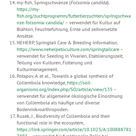
my-fish, Springschwänze (
Folsomia candida
),
https://my-
fish.org/zuchtprogramm/futtertierzuchten/springschwa
nze-folsomia-candida/
– verwendet für Kultur auf
Blähton, Feuchteführung, Ernte und zeitversetzte
Ansätze.
NEHERP, Springtail Care & Breeding Information,
https://www.neherpetoculture.com/springtailcare
–
verwendet für Seeding in Vivarien, Etablierungszeit,
Teilung von Kulturen, Fütterung und
Kulturmanagement.
Potapov, A. et al., Towards a global synthesis of
Collembola knowledge,
https://soil-
organisms.org/index.php/SO/article/view/135
–
verwendet für allgemeine ökologische Einordnung
von Collembola als häufige und diverse
Bodenmikroarthropoden.
Rusek, J., Biodiversity of Collembola and their
functional role in the ecosystem,
https://link.springer.com/article/10.1023/A:100888781