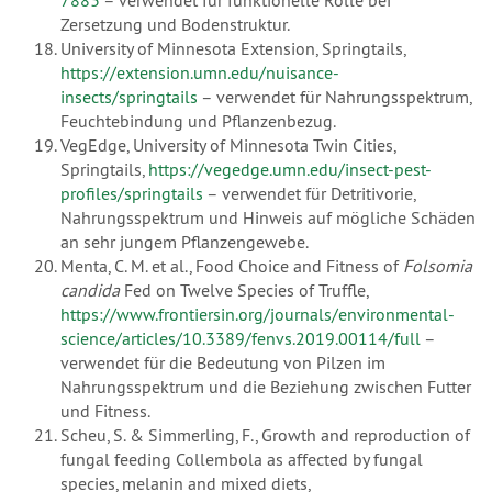
7883
– verwendet für funktionelle Rolle bei
Zersetzung und Bodenstruktur.
University of Minnesota Extension, Springtails,
https://extension.umn.edu/nuisance-
insects/springtails
– verwendet für Nahrungsspektrum,
Feuchtebindung und Pflanzenbezug.
VegEdge, University of Minnesota Twin Cities,
Springtails,
https://vegedge.umn.edu/insect-pest-
profiles/springtails
– verwendet für Detritivorie,
Nahrungsspektrum und Hinweis auf mögliche Schäden
an sehr jungem Pflanzengewebe.
Menta, C. M. et al., Food Choice and Fitness of
Folsomia
candida
Fed on Twelve Species of Truffle,
https://www.frontiersin.org/journals/environmental-
science/articles/10.3389/fenvs.2019.00114/full
–
verwendet für die Bedeutung von Pilzen im
Nahrungsspektrum und die Beziehung zwischen Futter
und Fitness.
Scheu, S. & Simmerling, F., Growth and reproduction of
fungal feeding Collembola as affected by fungal
species, melanin and mixed diets,