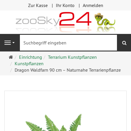
Zur Kasse
Ihr Konto
Anmelden
S
Navigation
Startseite
Einrichtung
Terrarium Kunstpflanzen
Kunstpflanzen
Dragon Waldfarn 90 cm – Naturnahe Terrarienpflanze